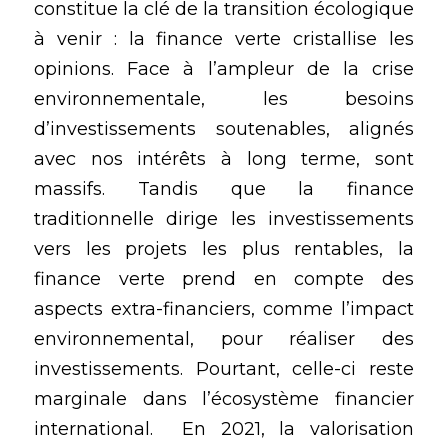
constitue la clé de la transition écologique 
Accéder au bien-être
Faire bouger les lignes
Généraliser la circularité
11/10, Etape 1, CentraleSupélec
à venir : la finance verte cristallise les 
opinions. Face à l’ampleur de la crise 
Agir à temps
Construire une Europe durable
Digitaliser & Transiter
18/10, Etape 2 à BSB
environnementale, les besoins 
d’investissements soutenables, alignés 
L'Europe de l'écologie
Designer l'industrie du futur
Repenser la prospérité
8/11, Etape 3 à l'ENSAM
avec nos intérêts à long terme, sont 
Recycler l'économie
Investir la finance responsable
Inventer la sobriété
15/11, Etape 4, MBS
massifs. Tandis que la finance 
traditionnelle dirige les investissements 
Conduire une transition juste
Fonder des sociétés inclusives
Territorialiser la transition
13/12, Conclusion nationale
vers les projets les plus rentables, la 
Diriger en responsabilité
Towards Europe 2030
finance verte prend en compte des 
aspects extra-financiers, comme l’impact 
Gérer et régénérer
environnemental, pour réaliser des 
Mixer nos énergies
investissements. Pourtant, celle-ci reste 
marginale dans l’écosystème financier 
Dessiner le monde d'après
international.  En 2021, la valorisation 