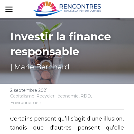
Accueil
Investir la finance 
#RDD2024
responsable
Editions précédentes
À propos
#RDD2020
| Marie Bernhard
#RDD2021
► Impact
Raison d'être
Rechercher
#RDD2022
Manifeste
► Impact
·
Partenaires
2 septembre 2021
JE M'INSCRIS
Capitalisme,
Recycler l'économie,
RDD,
Environnement
#RDD2023
Intervenants
Manifeste
► Impact
Transformer le capitalisme
Intervenants
Vers la France de 2030
Les #RDD2023
Certains pensent qu’il s’agit d’une illusion, 
tandis que d’autres pensent qu’elle 
Partager la Terre
Bâtir des villes durables
Innover pour shifter
5-6/10, Lancement national